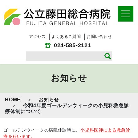
コ
ナ
ン
ビ
テ
ゲ
ン
ー
ツ
シ
へ
ョ
アクセス
よくあるご質問
お問い合わせ
ス
ン
024-585-2121
キ
に
ッ
移
プ
動
お知らせ
HOME
お知らせ
令和4年度ゴールデンウィークの小児科救急診
療体制について
ゴールデンウィークの病院休診時に、
小児科医師による救急診
療を行います。